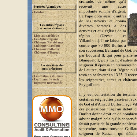
croisade, de même qu'il
recevait une autre
Pyrénées Atlantiques
importante somme d'argent.
-
Urtubie
Le Pape dota aussi d'autres
de ses neveux et donna
Les autres régions
diverses sommes à des
et autres châteaux
oeuvres et aux églises de sa
région (Uzeste et
-
Liste alphabétique
-
Les Autres régions
Villandraut). Il ne laissa par
-
Châteaux Renaissance
contre que 70 000 florins à
-
Châteaux Classique
-
Châteaux Cathares
son successeur. Bertrand de Got, 
-
Châteaux d'Europe
par Edouard II, qui pour plaire a
Blanquefort, puis lui fit d'autres 
seigneur. Il épousa en premières n
Les sélections des
mois précédents
de Lautrec, dont il eut Régine ou
testa en sa faveur en 1325. Il rece
-
Les châteaux du mois
les seigneuries, terres et châtea
-
Les Livres du mois
-
Dernières nouveautés
Puyguilhern...
Il y eut contestation du testamen
certaines seigneuries passèrent aux
de Got et d'Amaud Durfort, reçu Vil
ces possessions jusqu'au début d
Durfort donna droit en de nombreuse
advint malgré cela qu'ils conservè
faisait partie de la grande nobless
septembre, nous trouvons Gaillar
seigneur de Rauzan, qui défait