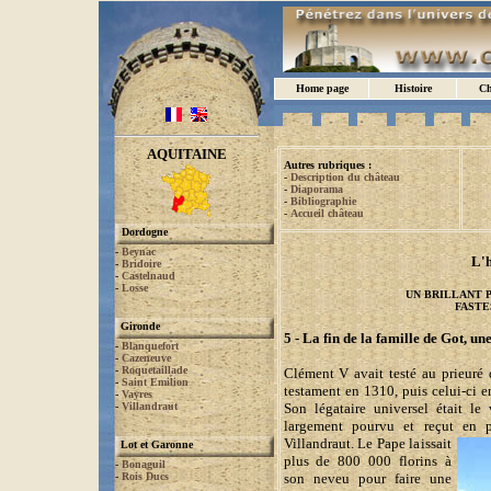
Home page
Histoire
Ch
AQUITAINE
Autres rubriques :
-
Description du château
-
Diaporama
-
Bibliographie
-
Accueil château
Dordogne
-
Beynac
L'h
-
Bridoire
-
Castelnaud
-
Losse
UN BRILLANT 
FASTE
Gironde
5 - La fin de la famille de Got, un
-
Blanquefort
-
Cazeneuve
-
Roquetaillade
Clément V avait testé au prieuré 
-
Saint Emilion
testament en 1310, puis celui-ci e
-
Vayres
-
Villandraut
Son légataire universel était l
largement pourvu et reçut en p
Villandraut. Le Pape laissait
Lot et Garonne
plus de 800 000 florins à
-
Bonaguil
-
Rois Ducs
son neveu pour faire une