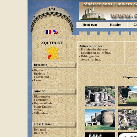
Home page
Histoire
Ch
AQUITAINE
Autres rubriques :
-
Histoire du château
-
Description du château
-
Bibliographie
-
Accueil château
Dordogne
-
Beynac
-
Bridoire
-
Castelnaud
Cliquez su
-
Losse
Gironde
-
Blanquefort
-
Cazeneuve
-
Roquetaillade
-
Saint Emilion
-
Vayres
-
Villandraut
Lot et Garonne
-
Bonaguil
-
Rois Ducs