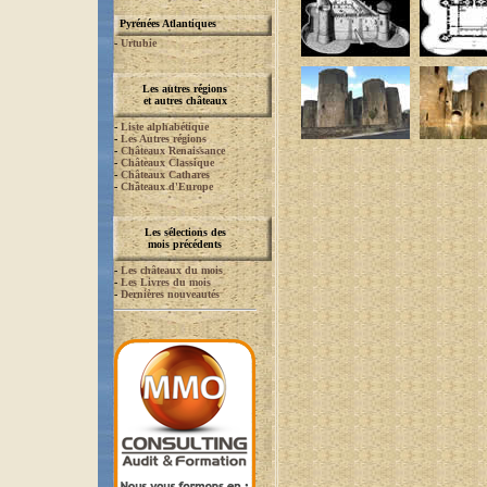
Pyrénées Atlantiques
-
Urtubie
Les autres régions
et autres châteaux
-
Liste alphabétique
-
Les Autres régions
-
Châteaux Renaissance
-
Châteaux Classique
-
Châteaux Cathares
-
Châteaux d'Europe
Les sélections des
mois précédents
-
Les châteaux du mois
-
Les Livres du mois
-
Dernières nouveautés