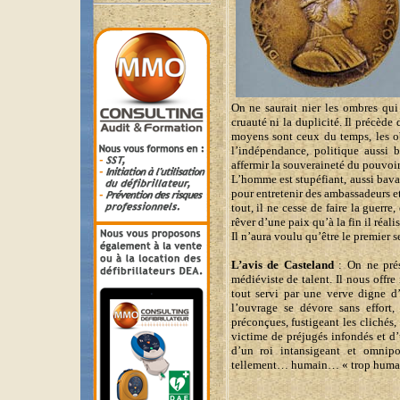
On ne saurait nier les ombres qui
cruauté ni la duplicité. Il précède
moyens sont ceux du temps, les ob
l’indépendance, politique aussi
affermir la souveraineté du pouvoir r
L’homme est stupéfiant, aussi bavar
pour entretenir des ambassadeurs et 
tout, il ne cesse de faire la guerre
rêver d’une paix qu’à la fin il réali
Il n’aura voulu qu’être le premier s
L’avis de Casteland
: On ne prés
médiéviste de talent. Il nous offre 
tout servi par une verve digne 
l’ouvrage se dévore sans effort,
préconçues, fustigeant les cliché
victime de préjugés infondés et d
d’un roi intansigeant et omnipo
tellement… humain… « trop humain 