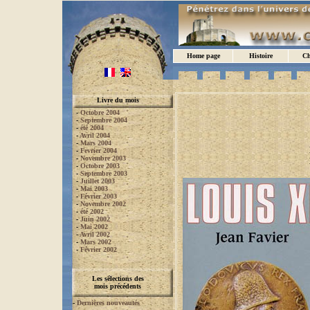
Home page
Histoire
Ch
Livre du mois
-
Octobre 2004
-
Septembre 2004
-
été 2004
-
Avril 2004
-
Mars 2004
-
Fevrier 2004
-
Novembre 2003
-
Octobre 2003
-
Septembre 2003
-
Juillet 2003
-
Mai 2003
-
Février 2003
-
Novembre 2002
-
été 2002
-
Juin 2002
-
Mai 2002
-
Avril 2002
-
Mars 2002
-
Février 2002
Les sélections des
mois précédents
-
Dernières nouveautés