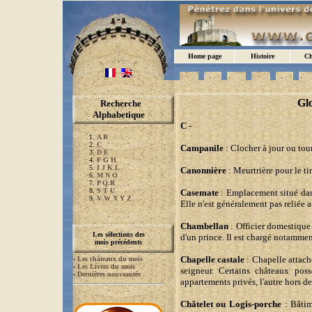
Home page
Histoire
Ch
Glo
Recherche
Alphabetique
C -
A B
C
Campanile
: Clocher à jour ou tou
D E
F G H
I J K L
Canonnière
: Meurtrière pour le ti
M N O
P Q R
S T U
Casemate
: Emplacement situé dans
V W X Y Z
Elle n'est généralement pas reliée 
Chambellan
: Officier domestique 
Les sélections des
d'un prince. Il est chargé notammen
mois précédents
Chapelle castale
: Chapelle attach
-
Les châteaux du mois
-
Les Livres du mois
seigneur. Certains châteaux pos
-
Dernières nouveautés
appartements privés, l'autre hors de
Châtelet ou Logis-porche
: Bâtim