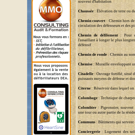
souvent d'habitation
Chaussée
: Élévation de terre ou d
Chemin couvert
: Chemin hors de l
circulation des défenseurs et des piè
Chemin de défilement
: Pour d
l'assaillant à longer le plus longte
défensif
Chemin de ronde
: Chemin au somm
Chemise
: Muraille enveloppant une
Citadelle
: Ouvrage fortifié, situé 
puissants moyens de défense et do
Citerne
: Réservoir dans lequel on 
Colombage
: Technique de charpen
Colombier
: Pigeonnier, souvent 
une tour ou autre partie de la résid
Communs
: Bâtiments qui servent
Conciergerie
: Logement des sold