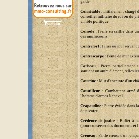
garde
Connétable
: Initialement chargé d
conseiller militaire du roi ou du pr
un rôle politique
Console
: Pierre en saillie dans u
des mâchicoulis
Contrefort
: Pilier ou mur servant 
Contrescarpe
: Pente de mur extéri
Corbeau
: Pierre partiellement 
soutient un autre élément, telles l
Courtine
: Mur d'enceinte d'un châ
Coustilleur
: Combattant armé d'
l'homme d'armes à cheval
Crapaudine
: Pierre évidée dans l
de pivoter
Crédence de justice
: Buffet à ta
(pour conserver des documents et l
Créneau
: Partie creuse d'un rempa