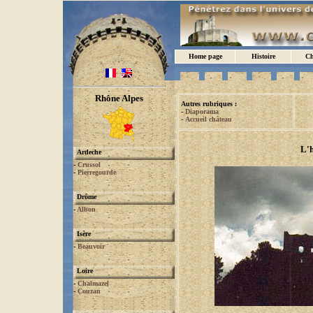
Home page
Histoire
Ch
Rhône Alpes
Autres rubriques :
-
Diaporama
-
Accueil château
L'h
Ardeche
-
Crussol
-
Pierregourde
Drôme
-
Albon
Isère
-
Beauvoir
Loire
-
Chalmazel
-
Couzan