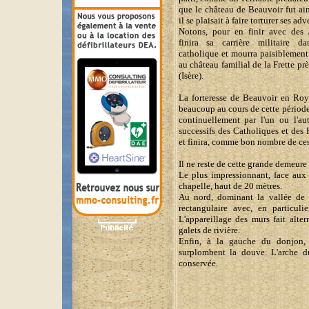
que le château de Beauvoir fut ain
il se plaisait à faire torturer ses adv
Notons, pour en finir avec des A
finira sa carrière militaire d
catholique et mourra paisiblement
au château familial de la Frette prè
(Isère).
La forteresse de Beauvoir en Roya
beaucoup au cours de cette période 
continuellement par l'un ou l'aut
successifs des Catholiques et des 
et finira, comme bon nombre de ces
Il ne reste de cette grande demeure
Le plus impressionnant, face aux 
chapelle, haut de 20 mètres.
Au nord, dominant la vallée de l
rectangulaire avec, en particuli
L'appareillage des murs fait alte
galets de rivière.
Enfin, à la gauche du donjon,
surplombent la douve. L'arche d
conservée.