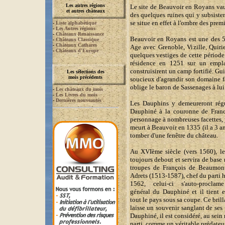
Les autres régions
Le site de Beauvoir en Royans vau
et autres châteaux
des quelques ruines qui y subsisten
se situe en effet à l'ombre des prem
-
Liste alphabétique
-
Les Autres régions
-
Châteaux Renaissance
Beauvoir en Royans est une des 
-
Châteaux Classique
-
Châteaux Cathares
Age avec Grenoble, Vizille, Quiri
-
Châteaux d'Europe
quelques vestiges de cette période
résidence en 1251 sur un empl
construisirent un camp fortifié. G
Les sélections des
mois précédents
soucieux d'agrandir son domaine fac
oblige le baron de Sassenages à lui
-
Les châteaux du mois
-
Les Livres du mois
-
Dernières nouveautés
Les Dauphins y demeureront régu
Dauphiné à la couronne de Franc
personnage à nombreuses facettes, 
meurt à Beauvoir en 1335 (il a 3 a
tomber d'une fenêtre du château.
Au XVIème siècle (vers 1560), le
toujours debout et servira de base 
troupes de François de Beaumon
Adrets (1513-1587), chef du parti
1562, celui-ci s'auto-proclame
général du Dauphiné et il tient e
tout le pays sous sa coupe. Ce brill
laisse un souvenir sanglant de ses
Dauphiné, il est considéré, au sei
parti, comme un véritable prédateu