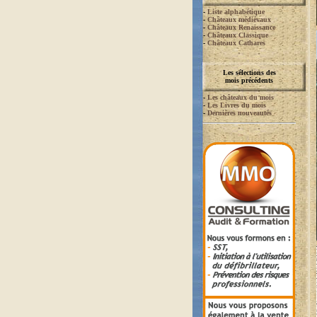
-
Liste alphabétique
-
Châteaux médiévaux
-
Châteaux Renaissance
-
Châteaux Classique
-
Châteaux Cathares
Les sélections des
mois précédents
-
Les châteaux du mois
-
Les Livres du mois
-
Dernières nouveautés