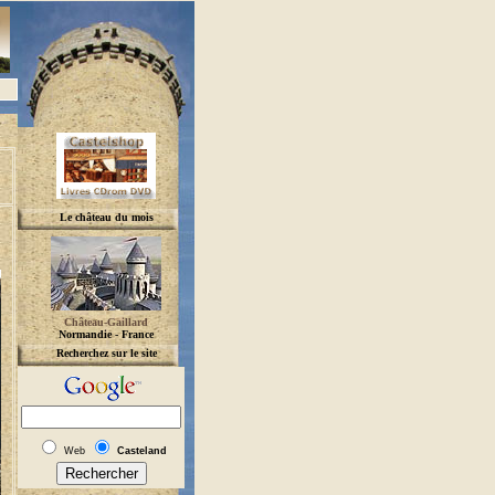
Le château du mois
Château-Gaillard
Normandie - France
Recherchez sur le site
Web
Casteland