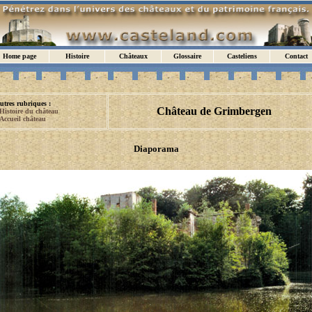
Home page
Histoire
Châteaux
Glossaire
Casteliens
Contact
utres rubriques :
Château de Grimbergen
Histoire du château
Accueil château
Diaporama