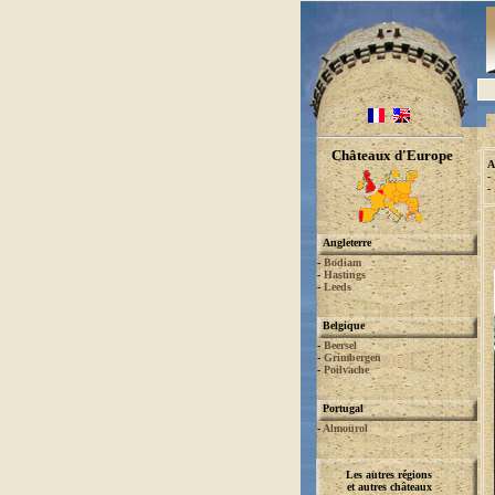
Châteaux d'Europe
A
-
-
Angleterre
-
Bodiam
-
Hastings
-
Leeds
Belgique
-
Beersel
-
Grimbergen
-
Poilvache
Portugal
-
Almourol
Les autres régions
et autres châteaux