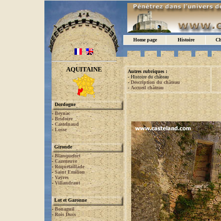
Home page
Histoire
Ch
AQUITAINE
Autres rubriques :
- Histoire du château
-
Description du château
-
Accueil château
Dordogne
-
Beynac
-
Bridoire
-
Castelnaud
-
Losse
Gironde
-
Blanquefort
-
Cazeneuve
-
Roquetaillade
-
Saint Emilion
-
Vayres
-
Villandraut
Lot et Garonne
-
Bonaguil
-
Rois Ducs