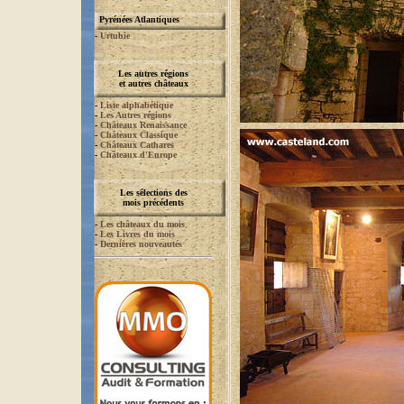
Pyrénées Atlantiques
-
Urtubie
Les autres régions
et autres châteaux
-
Liste alphabétique
-
Les Autres régions
-
Châteaux Renaissance
-
Châteaux Classique
-
Châteaux Cathares
-
Châteaux d'Europe
Les sélections des
mois précédents
-
Les châteaux du mois
-
Les Livres du mois
-
Dernières nouveautés