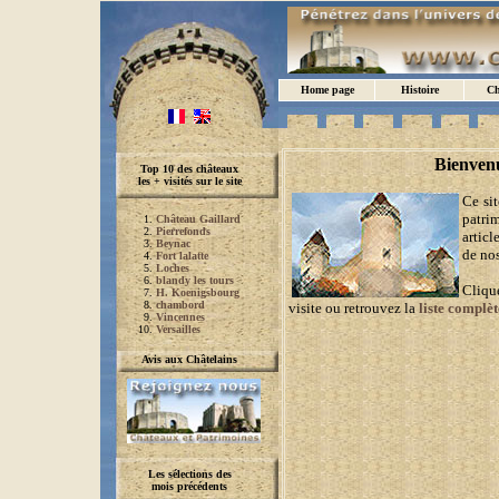
Home page
Histoire
Ch
Bienven
Top 10 des châteaux
les + visités sur le site
Ce sit
patrim
Château Gaillard
Pierrefonds
articl
Beynac
de nos
Fort lalatte
Loches
blandy les tours
Clique
H. Koenigsbourg
chambord
visite ou retrouvez la
liste complè
Vincennes
Versailles
Avis aux Châtelains
Les sélections des
mois précédents